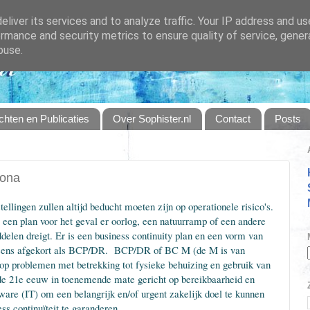
liver its services and to analyze traffic. Your IP address and u
rmance and security metrics to ensure quality of service, gene
buse.
hten en Publicaties
Over Sophister.nl
Contact
Posts
rona
tellingen zullen altijd beducht moeten zijn op operationele risico's.
ng een plan voor het geval er oorlog, een natuurramp of een andere
elen dreigt. Er is een business continuity plan en een vorm van
al eens afgekort als BCP/DR. BCP/DR of BC M (de M is van
op problemen met betrekking tot fysieke behuizing en gebruik van
 de 21e eeuw in toenemende mate gericht op bereikbaarheid en
ware (IT) om een belangrijk en/of urgent zakelijk doel te kunnen
ss continuïteit te garanderen.