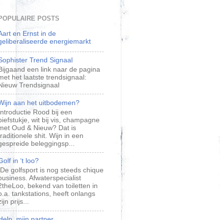
POPULAIRE POSTS
Aart en Ernst in de
geliberaliseerde energiemarkt
Sophister Trend Signaal
Bijgaand een link naar de pagina
met het laatste trendsignaal:
Nieuw Trendsignaal
Wijn aan het uitbodemen?
Introductie Rood bij een
biefstukje, wit bij vis, champagne
met Oud & Nieuw? Dat is
traditionele shit. Wijn in een
gespreide beleggingsp...
Golf in ‘t loo?
​ De golfsport is nog steeds chique
business. Afwaterspecialist
2theLoo, bekend van toiletten in
o.a. tankstations, heeft onlangs
zijn prijs...
Help, mijn partner…