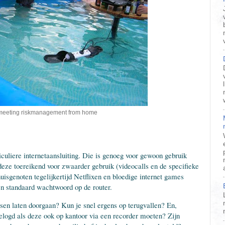
meeting riskmanagement from home
uliere internetaansluiting. Die is genoeg voor gewoon gebruik
deze toereikend voor zwaarder gebruik (videocalls en de specifieke
isgenoten tegelijkertijd Netflixen en bloedige internet games
en standaard wachtwoord op de router.
ssen laten doorgaan? Kun je snel ergens op terugvallen? En,
logd als deze ook op kantoor via een recorder moeten? Zijn