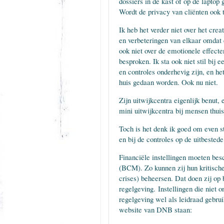
dossiers in de kast of op de laptop
Wordt de privacy van cliënten ook
Ik heb het verder niet over het crea
en verbeteringen van elkaar omdat c
ook niet over de emotionele effect
besproken. Ik sta ook niet stil bij 
en controles onderhevig zijn, en he
huis gedaan worden. Ook nu niet.
Zijn uitwijkcentra eigenlijk benut
mini uitwijkcentra bij mensen thui
Toch is het denk ik goed om even sti
en bij de controles op de uitbested
Financiële instellingen moeten be
(BCM). Zo kunnen zij hun kritische
crises) beheersen. Dat doen zij op b
regelgeving.
Instellingen die niet 
regelgeving wel als leidraad gebru
website van DNB staan: