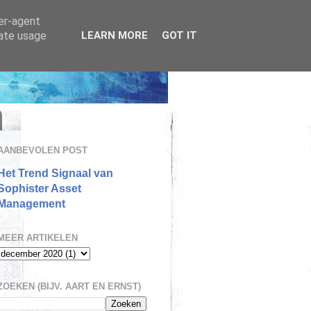
ser-agent
rate usage
LEARN MORE
GOT IT
AANBEVOLEN POST
Het Trend Signaal van
Sophister Asset
Management
MEER ARTIKELEN
ZOEKEN (BIJV. AART EN ERNST)