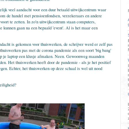
kelijk veel aandacht voor een duur betaald uitwijkcentrum waar
n om de handel met pensioenfondsen, verzekeraars en andere
oort te zetten. In zo'n uitwijkcentrum staan computers,
 kunnen gaan na een bepaald 'event'. Al is het maar een
dacht is gekomen voor thuiswerken, de schrijver werd er zelf pas
 thuiswerken pas met de corona pandemie als een soort 'big bang'
n op je laptop een klusje afmaken. Neen. Gewoonweg maanden
uden. Het thuiswerken heeft door de pandemie - als je het positief
egen. Echter, het thuiswerken op deze schaal is wel uit nood
eiligheid?