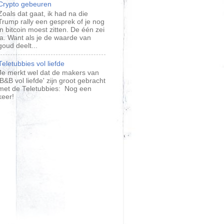
Crypto gebeuren
Zoals dat gaat, ik had na die
Trump rally een gesprek of je nog
in bitcoin moest zitten. De één zei
ja. Want als je de waarde van
goud deelt...
Teletubbies vol liefde
Je merkt wel dat de makers van
'B&B vol liefde' zijn groot gebracht
met de Teletubbies: Nog een
keer!