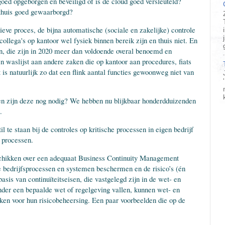
 goed opgeborgen en beveiligd of is de cloud goed versleuteld?
 thuis goed gewaarborgd?
tieve proces, de bijna automatische (sociale en zakelijke) controle
ollega's op kantoor wel fysiek binnen bereik zijn en thuis niet. En
en, die zijn in 2020 meer dan voldoende overal benoemd en
een waslijst aan andere zaken die op kantoor aan procedures, fiats
t is natuurlijk zo dat een flink aantal functies gewoonweg niet van
, en zijn deze nog nodig? We hebben nu blijkbaar honderdduizenden
s.
l te staan bij de controles op kritische processen in eigen bedrijf
e processen.
schikken over een adequaat Business Continuity Management
 bedrijfsprocessen en systemen beschermen en de risico’s (én
asis van continuïteitseisen, die vastgelegd zijn in de wet- en
onder een bepaalde wet of regelgeving vallen, kunnen wet- en
iken voor hun risicobeheersing. Een paar voorbeelden die op de