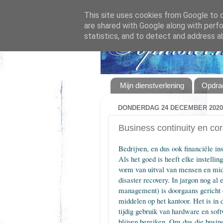
This site uses cookies from Google to de
are shared with Google along with perfo
statistics, and to detect and address a
Mijn dienstverlening
Opdrac
DONDERDAG 24 DECEMBER 2020
Business continuity en co
Bedrijven, en dus ook financiële ins
Als het goed is heeft elke instelli
vorm van uitval van mensen en midd
disaster recovery. In jargon nog 
management) is doorgaans gericht 
middelen op het kantoor. Het is in
tijdig gebruik van hardware en soft
blijven bereiken. Om dus die busine