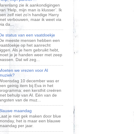
​Jarenlang zie ik aankondigingen
van ‘Help, mijn man is klusser’. Ik
ben zelf niet zo’n handige Harry
met verbouwen, maar ik weet via
via da...
De status van een vaatdoekje
De meeste mensen hebben een
vaatdoekje op het aanrecht
liggen. Als je hem gebruikt hebt,
moet je je handen weer met zeep
wassen. Dat wil zeg...
Moeten we vrezen voor AI
muziek?
​Woensdag 10 december was er
een geinig item bij Eva in het
programma: een kersthit creëren
met behulp van AI. Eén van de
angsten van de muz...
Blauwe maandag
Laat je niet gek maken door blue
monday, het is maar een blauwe
maandag per jaar.